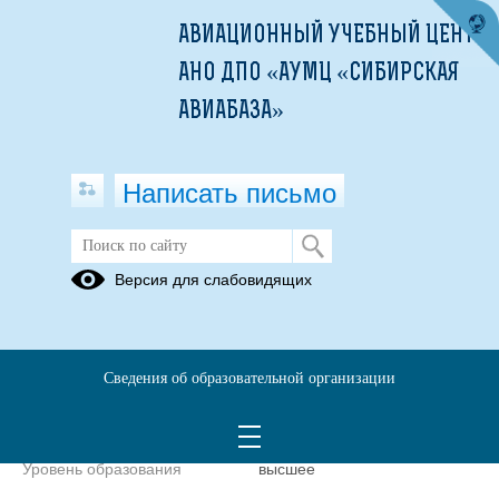
АВИАЦИОННЫЙ УЧЕБНЫЙ ЦЕНТР
АНО ДПО «АУМЦ «СИБИРСКАЯ
АВИАБАЗА»
Написать письмо
Директор
Версия для слабовидящих
Балябкин Сергей
Александрович
E-mail
sibaviales@mail.ru
Сведения об образовательной организации
Телефон
+7(3812)21-14-
01
Уровень образования
высшее