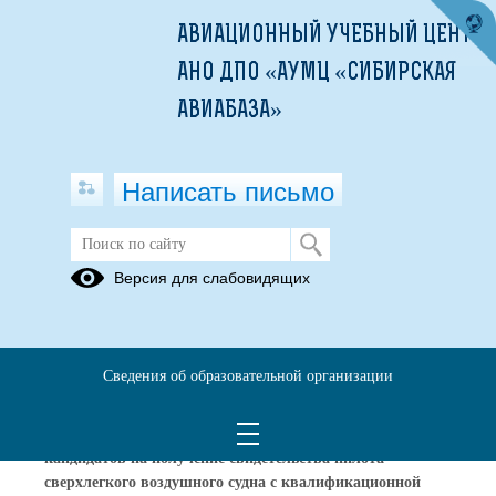
АВИАЦИОННЫЙ УЧЕБНЫЙ ЦЕНТР
АНО ДПО «АУМЦ «СИБИРСКАЯ
АВИАБАЗА»
Написать письмо
Версия для слабовидящих
Вакантные места для приема
(перевода) обучающихся
Дата обновления информации о вакантных местах: 06.04.2026
Сведения об образовательной организации
Профессиональные образовательные программы
:
Программа профессионального обучения: «Подготовка
кандидатов на получение свидетельства пилота
сверхлегкого воздушного судна с квалификационной