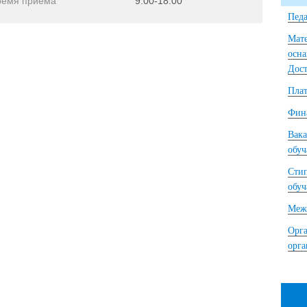
ремя приема
9:00-18:00
Педа
Мате
осна
Дост
Плат
Фина
Вака
обу
Сти
обу
Межд
Орга
орг