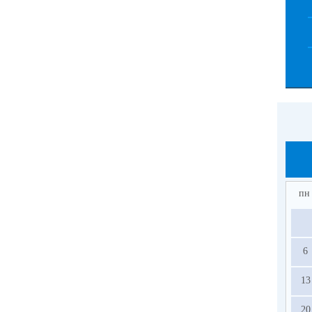
пн
6
13
20