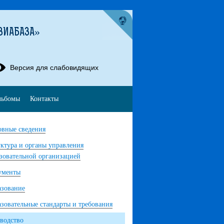
ВИАБАЗА»
Версия для слабовидящих
льбомы
Контакты
вные сведения
ктура и органы управления
зовательной организацией
ументы
азование
зовательные стандарты и требования
водство