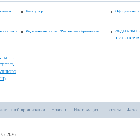
ственных
Культура.рф
Официальный с
 и высшего
Федеральный портал "Российское образование"
ФЕДЕРАЛЬНО
ТРАНСПОРТА
АЛЬНОЕ
СПОРТА
ДУШНОГО
ИИ)
овательной организации
Новости
Информация
Проекты
Фотоа
.07.2026