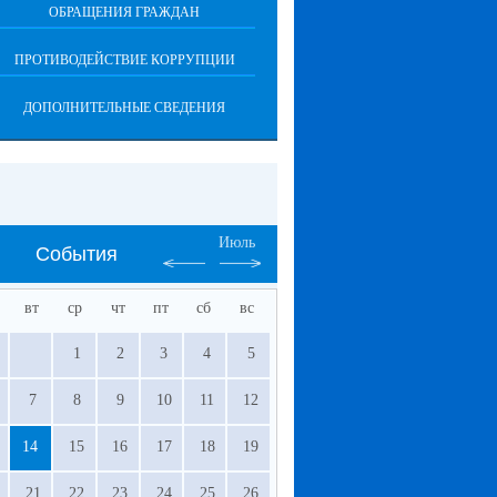
ОБРАЩЕНИЯ ГРАЖДАН
ПРОТИВОДЕЙСТВИЕ КОРРУПЦИИ
ДОПОЛНИТЕЛЬНЫЕ СВЕДЕНИЯ
Июль
События
вт
ср
чт
пт
сб
вс
1
2
3
4
5
7
8
9
10
11
12
14
15
16
17
18
19
21
22
23
24
25
26