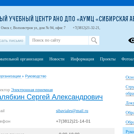
ЫЙ УЧЕБНЫЙ ЦЕНТР АНО ДПО «АУМЦ «СИБИРСКАЯ А
 Омск г, Волховстроя ул, дом № 94, офис 7
+7(3812)21-32-21,
сать письмо
овательной организации
Новости
Информация
Проекты
Фотоа
 организации
»
Руководство
Осно
Стру
ектор
Электронная приемная
обра
алябкин Сергей Александрович
Док
ail
sibaviales@mail.ru
Обр
лефон
+7(3812)21-14-01
Обра
Руко