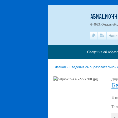
АВИАЦИОНН
644033, Омская обл,
Напи
Сведения об образ
Главная
»
Сведения об образовательной
Дир
Б
E-m
Те