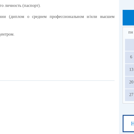
го личность (паспорт).
ании (диплом о среднем профессиональном и/или высшем
пн
центром.
6
13
20
27
Н