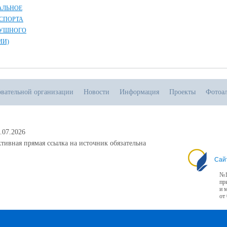
АЛЬНОЕ
СПОРТА
ДУШНОГО
ИИ)
овательной организации
Новости
Информация
Проекты
Фотоа
.07.2026
тивная прямая ссылка на источник обязательна
Сай
№1
пр
и 
от